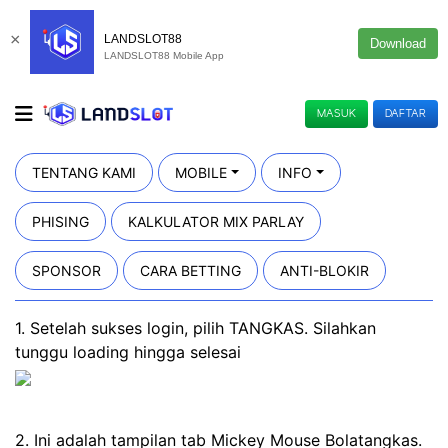
×
LANDSLOT88
Download
LANDSLOT88 Mobile App
MASUK
DAFTAR
TENTANG KAMI
MOBILE
INFO
PHISING
KALKULATOR MIX PARLAY
SPONSOR
CARA BETTING
ANTI-BLOKIR
1. Setelah sukses login, pilih TANGKAS. Silahkan
tunggu loading hingga selesai
2. Ini adalah tampilan tab Mickey Mouse Bolatangkas.