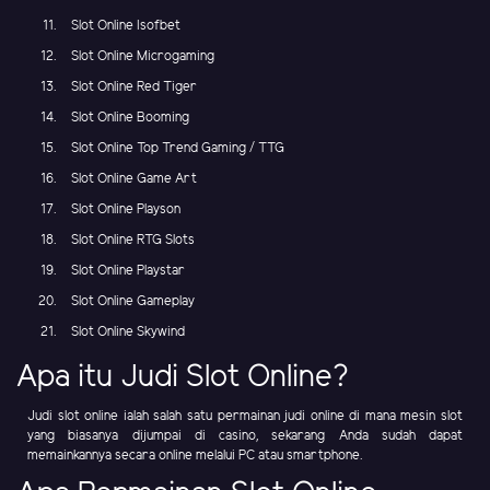
Slot Online Isofbet
Slot Online Microgaming
Slot Online Red Tiger
Slot Online Booming
Slot Online Top Trend Gaming / TTG
Slot Online Game Art
Slot Online Playson
Slot Online RTG Slots
Slot Online Playstar
Slot Online Gameplay
Slot Online Skywind
Apa itu Judi Slot Online?
Judi slot online ialah salah satu permainan judi online di mana mesin slot
yang biasanya dijumpai di casino, sekarang Anda sudah dapat
memainkannya secara online melalui PC atau smartphone.