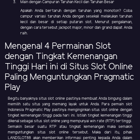
Main dengan Campuran Taruhan Kecil dan Taruhan Besar
Apakah Anda bertaruh dengan taruhan yang monoton? Coba
campur variasi taruhan Anda dengan sesekali melakukan taruhan
kecil dan besar di setiap putaran slot. Menurut pengalaman,
dengan cara tersebut jackpot major, minor dan grand dapat Anda
raih.
Mengenal 4 Permainan Slot
dengan Tingkat Kemenangan
Tinggi Hari ini di Situs Slot Online
Paling Menguntungkan Pragmatic
Play
Begitu banyaknya situs slot online pastinya membuat Anda bingung dalam
memilih satu situs yang memang layak untuk Anda. Para pemain slot
Indonesia Pragmatic Play pastinya menginginkan situs slot online dengan
tingkat kemenangan tinggi pada hari ini. Istilah tingkat kemenangan tinggi
dikenal sebagai situs slot online yang mempunyai win rate (RTP) tertinggi.
Semakin besar suatu RTP atau tingkat kemenangan maka semakin
menguntungkan situs slot online tersebut. Maka dari itu, pihak
LANDSLOT88 akan memberikan informasi penting kepada Anda dalam