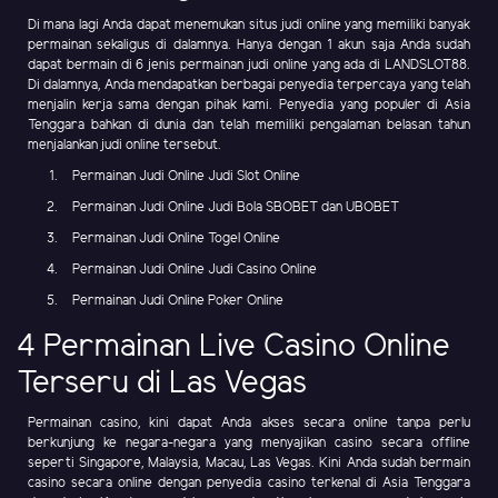
Di mana lagi Anda dapat menemukan situs judi online yang memiliki banyak
permainan sekaligus di dalamnya. Hanya dengan 1 akun saja Anda sudah
dapat bermain di 6 jenis permainan judi online yang ada di LANDSLOT88.
Di dalamnya, Anda mendapatkan berbagai penyedia terpercaya yang telah
menjalin kerja sama dengan pihak kami. Penyedia yang populer di Asia
Tenggara bahkan di dunia dan telah memiliki pengalaman belasan tahun
menjalankan judi online tersebut.
Permainan Judi Online Judi Slot Online
Permainan Judi Online Judi Bola SBOBET dan UBOBET
Permainan Judi Online Togel Online
Permainan Judi Online Judi Casino Online
Permainan Judi Online Poker Online
4 Permainan Live Casino Online
Terseru di Las Vegas
Permainan casino, kini dapat Anda akses secara online tanpa perlu
berkunjung ke negara-negara yang menyajikan casino secara offline
seperti Singapore, Malaysia, Macau, Las Vegas. Kini Anda sudah bermain
casino secara online dengan penyedia casino terkenal di Asia Tenggara