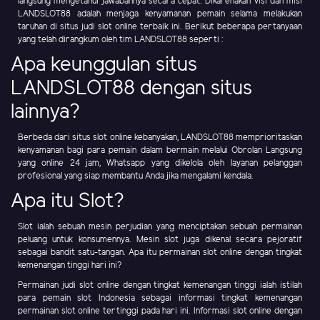
langsung mengetahui jawabannya secara cepat. Dikarenakan visi dan misi
LANDSLOT88 adalah menjaga kenyamanan pemain selama melakukan
taruhan di situs judi slot online terbaik ini. Berikut beberapa pertanyaan
yang telah dirangkum oleh tim LANDSLOT88 seperti :
Apa keunggulan situs
LANDSLOT88 dengan situs
lainnya?
Berbeda dari situs slot online kebanyakan, LANDSLOT88 memprioritaskan
kenyamanan bagi para pemain dalam bermain melalui Obrolan Langsung
yang online 24 jam, Whatsapp yang dikelola oleh layanan pelanggan
profesional yang siap membantu Anda jika mengalami kendala.
Apa itu Slot?
Slot ialah sebuah mesin perjudian yang menciptakan sebuah permainan
peluang untuk konsumennya. Mesin slot juga dikenal secara pejoratif
sebagai bandit satu-tangan. Apa itu permainan slot online dengan tingkat
kemenangan tinggi hari ini?
Permainan judi slot online dengan tingkat kemenangan tinggi ialah istilah
para pemain slot Indonesia sebagai informasi tingkat kemenangan
permainan slot online tertinggi pada hari ini. Informasi slot online dengan