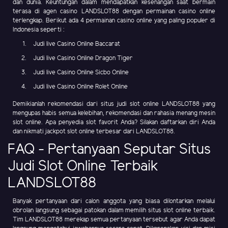
dan dunia. Keuntungan dalam mendapatkan kesenangan saat bermain
terasa di agen casino LANDSLOT88 dengan permainan casino online
terlengkap. Berikut ada 4 permainan casino online yang paling populer di
Indonesia seperti :
Judi live Casino Online Baccarat
Judi live Casino Online Dragon Tiger
Judi live Casino Online Sicbo Online
Judi live Casino Online Rolet Online
Demikianlah rekomendasi dari situs judi slot online LANDSLOT88 yang
mengupas habis semua kelebihan, rekomendasi dan rahasia menang mesin
slot online. Apa penyedia slot favorit Anda? Silakan daftarkan diri Anda
dan nikmati jackpot slot online terbesar dari LANDSLOT88.
FAQ - Pertanyaan Seputar Situs
Judi Slot Online Terbaik
LANDSLOT88
Banyak pertanyaan dari calon anggota yang biasa dilontarkan melalui
obrolan langsung sebagai patokan dalam memilih situs slot online terbaik.
Tim LANDSLOT88 merekap semua pertanyaan tersebut agar Anda dapat