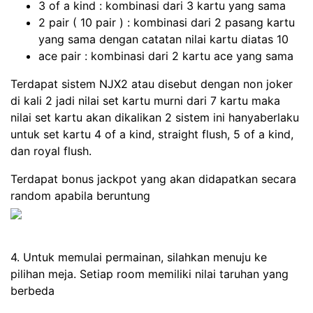
3 of a kind : kombinasi dari 3 kartu yang sama
2 pair ( 10 pair ) : kombinasi dari 2 pasang kartu
yang sama dengan catatan nilai kartu diatas 10
ace pair : kombinasi dari 2 kartu ace yang sama
Terdapat sistem NJX2 atau disebut dengan non joker
di kali 2 jadi nilai set kartu murni dari 7 kartu maka
nilai set kartu akan dikalikan 2 sistem ini hanyaberlaku
untuk set kartu 4 of a kind, straight flush, 5 of a kind,
dan royal flush.
Terdapat bonus jackpot yang akan didapatkan secara
random apabila beruntung
4. Untuk memulai permainan, silahkan menuju ke
pilihan meja. Setiap room memiliki nilai taruhan yang
berbeda