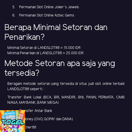
Permainan Slot Online Joker's Jewels
Permainan Slot Online Aztec Gems
Berapa Minimal Setoran dan
Penarikan?
Minimal Setoran di LANDSLOT88 = 15.000 IDR
Minimal Penarikan di LANDSLOT88 = 25.000 IDR
Metode Setoran apa saja yang
tersedia?
Beragam metode setoran yang tersedia di situs judi slot online terbaik
LANDSLOT88 seperti :
Transfer Bank Lokal (BCA, BRI, MANDIRI, BNI, PANIN, PERMATA, CIMB
NIAGA, MAYBANK, BANK MEGA)
Transfer Antar Bank
E-Money (OVO, GOPAY dan DANA)
Voucher88