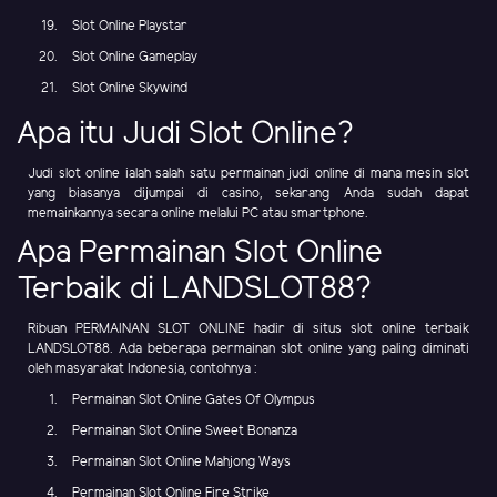
Slot Online Playstar
Slot Online Gameplay
Slot Online Skywind
Apa itu Judi Slot Online?
Judi slot online ialah salah satu permainan judi online di mana mesin slot
yang biasanya dijumpai di casino, sekarang Anda sudah dapat
memainkannya secara online melalui PC atau smartphone.
Apa Permainan Slot Online
Terbaik di LANDSLOT88?
Ribuan PERMAINAN SLOT ONLINE hadir di situs slot online terbaik
LANDSLOT88. Ada beberapa permainan slot online yang paling diminati
oleh masyarakat Indonesia, contohnya :
Permainan Slot Online Gates Of Olympus
Permainan Slot Online Sweet Bonanza
Permainan Slot Online Mahjong Ways
Permainan Slot Online Fire Strike