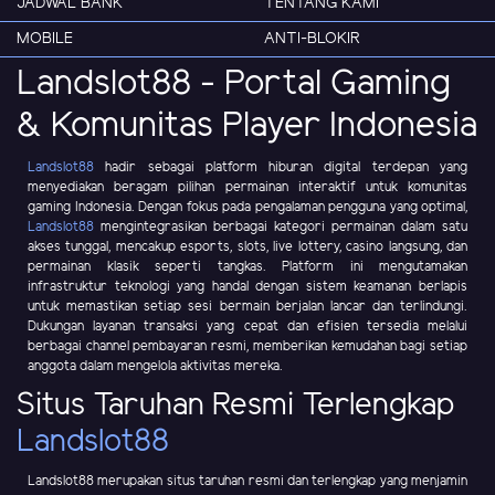
JADWAL BANK
TENTANG KAMI
MOBILE
ANTI-BLOKIR
Landslot88 - Portal Gaming
& Komunitas Player Indonesia
Landslot88
hadir sebagai platform hiburan digital terdepan yang
menyediakan beragam pilihan permainan interaktif untuk komunitas
gaming Indonesia. Dengan fokus pada pengalaman pengguna yang optimal,
Landslot88
mengintegrasikan berbagai kategori permainan dalam satu
akses tunggal, mencakup esports, slots, live lottery, casino langsung, dan
permainan klasik seperti tangkas. Platform ini mengutamakan
infrastruktur teknologi yang handal dengan sistem keamanan berlapis
untuk memastikan setiap sesi bermain berjalan lancar dan terlindungi.
Dukungan layanan transaksi yang cepat dan efisien tersedia melalui
berbagai channel pembayaran resmi, memberikan kemudahan bagi setiap
anggota dalam mengelola aktivitas mereka.
Situs Taruhan Resmi Terlengkap
Landslot88
Landslot88 merupakan situs taruhan resmi dan terlengkap yang menjamin