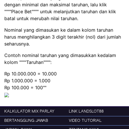
dengan minimal dan maksimal taruhan, lalu klik
""""Place Bet"""" untuk melanjutkan taruhan dan klik
batal untuk merubah nilai taruhan.
Nominal yang dimasukan ke dalam kolom taruhan
harus menghilangkan 3 digit terakhir (nol) dari jumlah
seharusnya.
Contoh nominal taruhan yang dimasukkan kedalam
kolom """"Taruhan"""":
Rp 10.000.000 = 10.000
Rp 1.000.000 = 1.000
Rp 100.000 = 100""
KALKULATOR MIX PARLAY
LINK LANDSLOT88
BERTANGGUNG JAWAB
VIDEO TUTORIAL