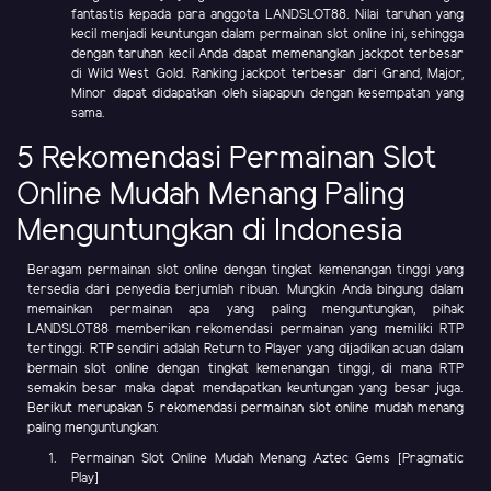
fantastis kepada para anggota LANDSLOT88. Nilai taruhan yang
kecil menjadi keuntungan dalam permainan slot online ini, sehingga
dengan taruhan kecil Anda dapat memenangkan jackpot terbesar
di Wild West Gold. Ranking jackpot terbesar dari Grand, Major,
Minor dapat didapatkan oleh siapapun dengan kesempatan yang
sama.
5 Rekomendasi Permainan Slot
Online Mudah Menang Paling
Menguntungkan di Indonesia
Beragam permainan slot online dengan tingkat kemenangan tinggi yang
tersedia dari penyedia berjumlah ribuan. Mungkin Anda bingung dalam
memainkan permainan apa yang paling menguntungkan, pihak
LANDSLOT88 memberikan rekomendasi permainan yang memiliki RTP
tertinggi. RTP sendiri adalah Return to Player yang dijadikan acuan dalam
bermain slot online dengan tingkat kemenangan tinggi, di mana RTP
semakin besar maka dapat mendapatkan keuntungan yang besar juga.
Berikut merupakan 5 rekomendasi permainan slot online mudah menang
paling menguntungkan:
Permainan Slot Online Mudah Menang Aztec Gems [Pragmatic
Play]