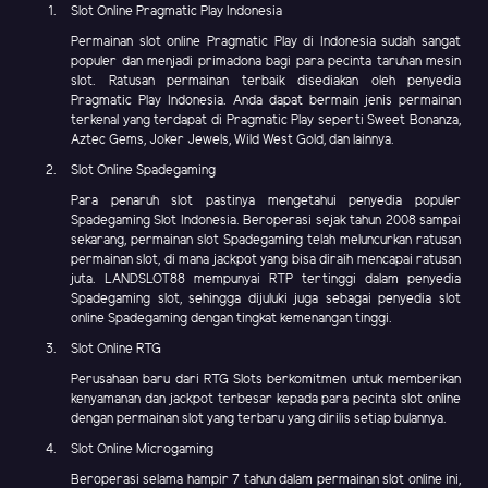
Slot Online Pragmatic Play Indonesia
Permainan slot online Pragmatic Play di Indonesia sudah sangat
populer dan menjadi primadona bagi para pecinta taruhan mesin
slot. Ratusan permainan terbaik disediakan oleh penyedia
Pragmatic Play Indonesia. Anda dapat bermain jenis permainan
terkenal yang terdapat di Pragmatic Play seperti Sweet Bonanza,
Aztec Gems, Joker Jewels, Wild West Gold, dan lainnya.
Slot Online Spadegaming
Para penaruh slot pastinya mengetahui penyedia populer
Spadegaming Slot Indonesia. Beroperasi sejak tahun 2008 sampai
sekarang, permainan slot Spadegaming telah meluncurkan ratusan
permainan slot, di mana jackpot yang bisa diraih mencapai ratusan
juta. LANDSLOT88 mempunyai RTP tertinggi dalam penyedia
Spadegaming slot, sehingga dijuluki juga sebagai penyedia slot
online Spadegaming dengan tingkat kemenangan tinggi.
Slot Online RTG
Perusahaan baru dari RTG Slots berkomitmen untuk memberikan
kenyamanan dan jackpot terbesar kepada para pecinta slot online
dengan permainan slot yang terbaru yang dirilis setiap bulannya.
Slot Online Microgaming
Beroperasi selama hampir 7 tahun dalam permainan slot online ini,