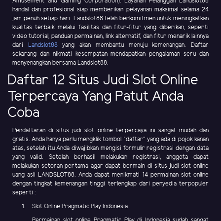
Amusement and Gaming Corporation). Layanan Pelanggan Landslot88
handal dan profesional siap memberikan pelayanan maksimal selama 24
jam penuh setiap hari. Landslot88 telah berkomitmen untuk meningkatkan
kualitas terbaik melalui fasilitas dan fitur-fitur yang diberikan, seperti
video tutorial, panduan permainan, link alternatif, dan fitur menarik lainnya
dari
Landslot88
yang akan membantu menuju kemenangan. Daftar
sekarang dan nikmati kesempatan mendapatkan pengalaman seru dan
menyenangkan bersama Landslot88.
Daftar 12 Situs Judi Slot Online
Terpercaya Yang Patut Anda
Coba
Pendaftaran di situs judi slot online terpercaya ini sangat mudah dan
gratis. Anda hanya perlu mengklik tombol "daftar" yang ada di pojok kanan
atas, setelah itu Anda diwajibkan mengisi formulir registrasi dengan data
yang valid. Setelah berhasil melakukan registrasi, anggota dapat
melakukan setoran pertama agar dapat bermain di situs judi slot online
uang asli LANDSLOT88. Anda dapat menikmati 14 permainan slot online
dengan tingkat kemenangan tinggi terlengkap dari penyedia terpopuler
seperti :
Slot Online Pragmatic Play Indonesia
Permainan slot online Pragmatic Play di Indonesia sudah sangat