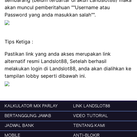
sembarang (belum terdaftar di akun Landslot88) maka
akan muncul pemberitahuan ""Username atau
Password yang anda masukkan salah"".
Tips Ketiga :
Pastikan link yang anda akses merupakan link
alternatif resmi Landslot88, Setelah berhasil
melakukan login di Landslot88, anda akan dialihkan ke
tampilan lobby seperti dibawah ini.
KALKULATOR MIX PARLAY
LINK LANDSLOT88
BERTANGGUNG JAWAB
VIDEO TUTORIAL
JADWAL BANK
TENTANG KAMI
MOBILE
ANTI-BLOKIR