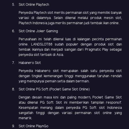
Slot Online Playtech
Penyedia Playtech slot merilis permainan slot yang memiliki banyak
variasi di dalamnya. Selain dikenal melalui produk mesin slot,
Playtech Indonesia juga merilis permainan judi tembak ikan online.
Slot Online Joker Gaming
Perusahaan ini telah dikenal luas di kalangan pecinta permainan
online. LANDSLOT88 sudah populer dengan produk slot dan
tembak ikannya dan menjadi saingan dari Pragmatic Play sebagai
penyedia slot terbaik di Asia.
Habanero Slot
Penyedia Habanero slot merupakan salah satu penyedia slot
dengan tingkat kemenangan tinggi menggunakan taruhan rendah
yang mempunyai pemain setia dalam bermain.
Slot Online PG Soft (Pocket Game Slot Online)
Dengan desain masa kini dan paling modern, Pocket Game Slot
atau dikenal PG Soft Slot ini memberikan tampilan responsif.
Kesempatan menang dalam penyedia PG Soft slot Indonesia
sangatlah tinggi dengan variasi permainan slot online yang
menarik.
Slot Online PlaynGo